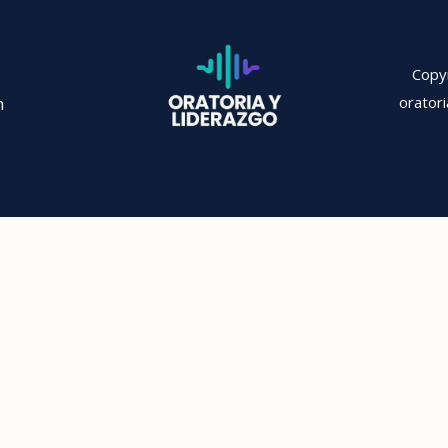
Copy
m
orator