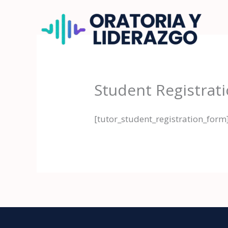
Ir
al
contenido
Student Registrat
[tutor_student_registration_form