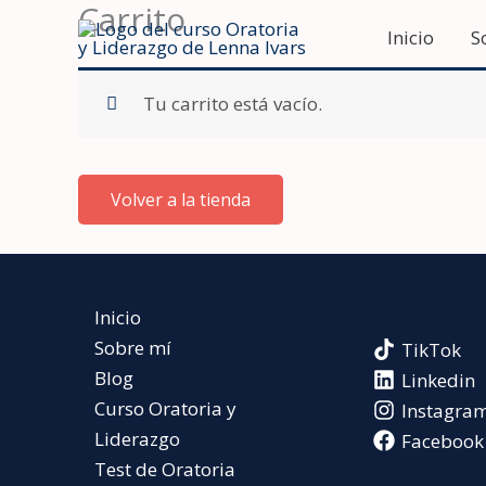
Carrito
Ir
Inicio
S
al
contenido
Tu carrito está vacío.
Volver a la tienda
Inicio
Sobre mí
TikTok
Blog
Linkedin
Curso Oratoria y
Instagra
Liderazgo
Facebook
Test de Oratoria