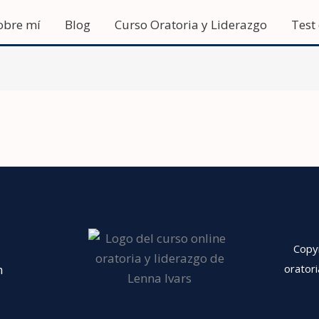
obre mí
Blog
Curso Oratoria y Liderazgo
Test
Copy
m
orator