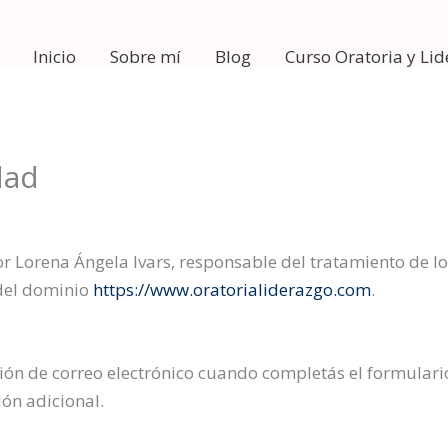
Inicio
Sobre mí
Blog
Curso Oratoria y Li
dad
or Lorena Ángela Ivars, responsable del tratamiento de lo
del dominio
https://www.oratorialiderazgo.com
.
ón de correo electrónico cuando completás el formulario 
ión adicional.